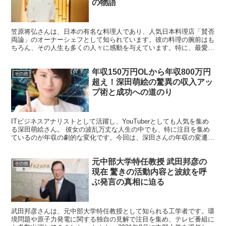
の物語
笠原将弘さんは、日本の有名な料理人であり、人気日本料理店「賛否
両論」のオーナーシェフとして知られています。彼の料理の腕前はも
ちろん、その人生も多くの人々に感動を与えています。特に、最愛の
妻を亡くした後、3人の子供を育てながら料理の道を歩み続...
年収150万円OLから年収800万円
その他
超え！深田萌絵の驚異の収入アッ
プ術と成功への道のり
ITビジネスアナリストとして活躍し、YouTuberとしても人気を集め
る深田萌絵さん。 彼女の波乱万丈な人生の中でも、特に注目を集め
ているのが年収の劇的な変化です。今回は、深田さんの年収の変遷
と、その背景にある成功への道のりを探ります。 深...
元中部大学特任教授 武田邦彦の
その他
現在 驚きの活動内容と波紋を呼
ぶ発言の真相に迫る
武田邦彦さんは、元中部大学特任教授として知られる工学者です。環
境問題や原子力発電に関する独自の見解で注目を集め、テレビ番組に