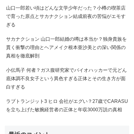
山口一郎若い頃はどんな文学少年だった？小樽の喫茶店
で育った原点とサカナクション結成前夜の苦悩がエモす
ぎる
サカナクション 山口一郎結婚の噂は本当か？独身貴族を
貫く衝撃の理由とヘアメイク根本亜沙美との深い関係の
真相を徹底解剖
小伝馬子 何者？ガス腹研究家でバイオハッカーで元どん
底体調不良女子という異色すぎる正体とその生き方が面
白すぎる
ラブトランジット3 ヒロ 会社がエグい？27歳でCARASU
を立ち上げた敏腕経営者の正体と年収3000万説の真相