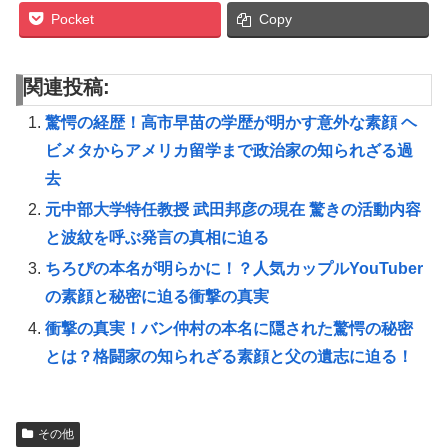
Pocket
Copy
関連投稿:
驚愕の経歴！高市早苗の学歴が明かす意外な素顔 ヘ
ビメタからアメリカ留学まで政治家の知られざる過
去
元中部大学特任教授 武田邦彦の現在 驚きの活動内容
と波紋を呼ぶ発言の真相に迫る
ちろぴの本名が明らかに！？人気カップルYouTuber
の素顔と秘密に迫る衝撃の真実
衝撃の真実！バン仲村の本名に隠された驚愕の秘密
とは？格闘家の知られざる素顔と父の遺志に迫る！
その他