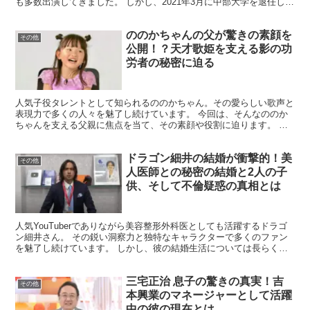
も多数出演してきました。 しかし、2021年3月に中部大学を退任して
以降、その動向が注目されています。武田さんの現在...
ののかちゃんの父が驚きの素顔を
その他
公開！？天才歌姫を支える影の功
労者の秘密に迫る
人気子役タレントとして知られるののかちゃん。その愛らしい歌声と
表現力で多くの人々を魅了し続けています。 今回は、そんなののか
ちゃんを支える父親に焦点を当て、その素顔や役割に迫ります。 の
のかちゃんの父はどんな人物なのか？ ののかちゃんの父親...
ドラゴン細井の結婚が衝撃的！美
その他
人医師との秘密の結婚と2人の子
供、そして不倫疑惑の真相とは
人気YouTuberでありながら美容整形外科医としても活躍するドラゴ
ン細井さん。 その鋭い洞察力と独特なキャラクターで多くのファン
を魅了し続けています。 しかし、彼の結婚生活については長らく謎
に包まれていました。今回は、ドラゴン細井さんの結...
三宅正治 息子の驚きの真実！吉
その他
本興業のマネージャーとして活躍
中の彼の現在とは