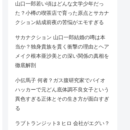
山口一郎若い頃はどんな文学少年だっ
た？小樽の喫茶店で育った原点とサカナ
クション結成前夜の苦悩がエモすぎる
サカナクション 山口一郎結婚の噂は本
当か？独身貴族を貫く衝撃の理由とヘア
メイク根本亜沙美との深い関係の真相を
徹底解剖
小伝馬子 何者？ガス腹研究家でバイオ
ハッカーで元どん底体調不良女子という
異色すぎる正体とその生き方が面白すぎ
る
ラブトランジット3 ヒロ 会社がエグい？