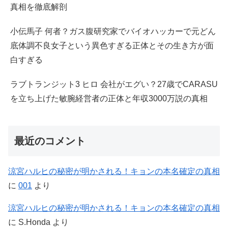
真相を徹底解剖
小伝馬子 何者？ガス腹研究家でバイオハッカーで元どん
底体調不良女子という異色すぎる正体とその生き方が面
白すぎる
ラブトランジット3 ヒロ 会社がエグい？27歳でCARASU
を立ち上げた敏腕経営者の正体と年収3000万説の真相
最近のコメント
涼宮ハルヒの秘密が明かされる！キョンの本名確定の真相
に
001
より
涼宮ハルヒの秘密が明かされる！キョンの本名確定の真相
に
S.Honda
より