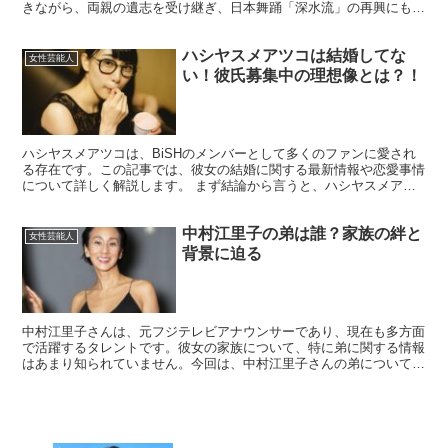
きながら、両親の遺志を受け継ぎ、日本舞踊「深水流」の再興にも取
り組んでいます。 さらに、俳優の友山裕之助さんとの結婚...
ハシヤスメアツコは結婚してな
女性芸能人
い！彼氏募集中の理想像とは？！
ハシヤスメアツコは、BiSHのメンバーとして多くのファンに愛され
る存在です。この記事では、彼女の結婚に関する最新情報や恋愛事情
について詳しく解説します。 まず結論から言うと、ハシヤスメアツ
コは現在結婚しておらず、彼氏の噂もありません。しかし...
中村江里子の弟は誰？家族の絆と
女性芸能人
背景に迫る
中村江里子さんは、元フジテレビアナウンサーであり、現在も多方面
で活躍するタレントです。彼女の家族について、特に弟に関する情報
はあまり知られていません。今回は、中村江里子さんの弟について、
家族の絆や背景に焦点を当てて詳しく探ります。 中村江里...