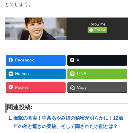
とでしょう。
Follow me!
Facebook
X
Hatena
LINE
Pocket
Copy
関連投稿:
衝撃の真実！中条あやみ姉の秘密が明らかに！12歳
年の差と驚きの美貌、そして隠された才能とは？