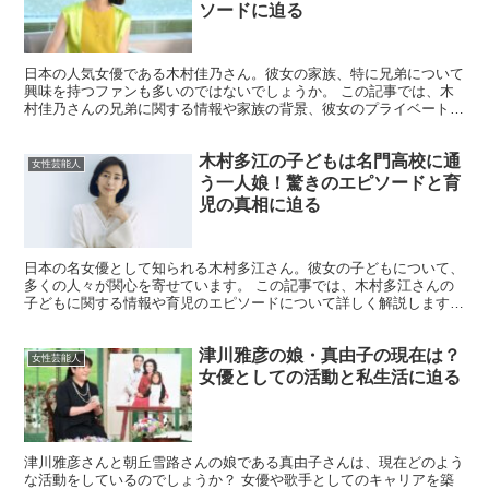
ソードに迫る
日本の人気女優である木村佳乃さん。彼女の家族、特に兄弟について
興味を持つファンも多いのではないでしょうか。 この記事では、木
村佳乃さんの兄弟に関する情報や家族の背景、彼女のプライベートな
エピソードについて詳しく解説します。 木村佳乃に兄弟は...
木村多江の子どもは名門高校に通
女性芸能人
う一人娘！驚きのエピソードと育
児の真相に迫る
日本の名女優として知られる木村多江さん。彼女の子どもについて、
多くの人々が関心を寄せています。 この記事では、木村多江さんの
子どもに関する情報や育児のエピソードについて詳しく解説します。
木村多江の子どもは何人いるのか？ 木村多江さんには一...
津川雅彦の娘・真由子の現在は？
女性芸能人
女優としての活動と私生活に迫る
津川雅彦さんと朝丘雪路さんの娘である真由子さんは、現在どのよう
な活動をしているのでしょうか？ 女優や歌手としてのキャリアを築