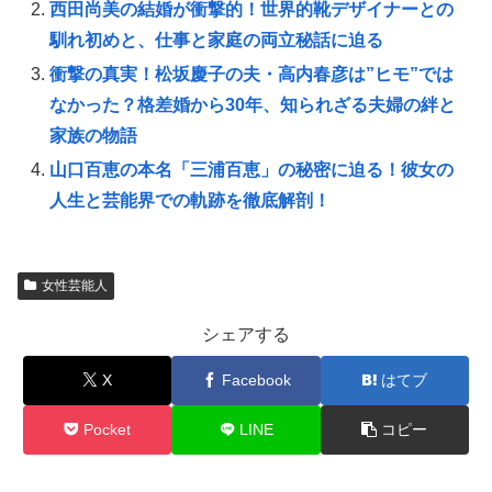
西田尚美の結婚が衝撃的！世界的靴デザイナーとの
馴れ初めと、仕事と家庭の両立秘話に迫る
衝撃の真実！松坂慶子の夫・高内春彦は”ヒモ”では
なかった？格差婚から30年、知られざる夫婦の絆と
家族の物語
山口百恵の本名「三浦百恵」の秘密に迫る！彼女の
人生と芸能界での軌跡を徹底解剖！
女性芸能人
シェアする
X
Facebook
はてブ
Pocket
LINE
コピー