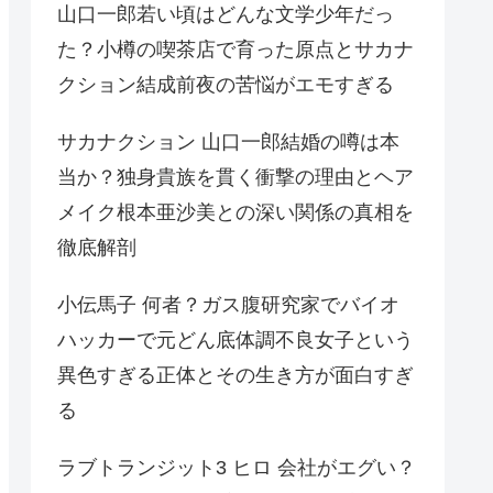
山口一郎若い頃はどんな文学少年だっ
た？小樽の喫茶店で育った原点とサカナ
クション結成前夜の苦悩がエモすぎる
サカナクション 山口一郎結婚の噂は本
当か？独身貴族を貫く衝撃の理由とヘア
メイク根本亜沙美との深い関係の真相を
徹底解剖
小伝馬子 何者？ガス腹研究家でバイオ
ハッカーで元どん底体調不良女子という
異色すぎる正体とその生き方が面白すぎ
る
ラブトランジット3 ヒロ 会社がエグい？