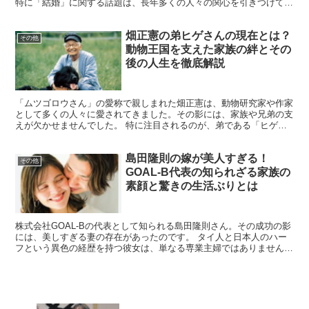
特に「結婚」に関する話題は、長年多くの人々の関心を引きつけてき
ました。 本記事では、なぜ清川さんが独身を貫いたのか、...
畑正憲の弟ヒゲさんの現在とは？
その他
動物王国を支えた家族の絆とその
後の人生を徹底解説
「ムツゴロウさん」の愛称で親しまれた畑正憲は、動物研究家や作家
として多くの人々に愛されてきました。その影には、家族や兄弟の支
えが欠かせませんでした。 特に注目されるのが、弟である「ヒゲさ
ん」の存在です。ヒゲさんは動物王国の運営に深く関わり、...
島田隆則の嫁が美人すぎる！
その他
GOAL-B代表の知られざる家族の
素顔と驚きの生活ぶりとは
株式会社GOAL-Bの代表として知られる島田隆則さん。その成功の影
には、美しすぎる妻の存在があったのです。 タイ人と日本人のハー
フという異色の経歴を持つ彼女は、単なる専業主婦ではありません。
自身のキャリアを持ちながら、島田さんの仕事を陰で支...