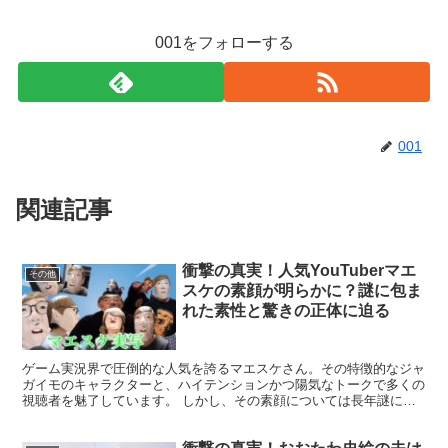
001をフォローする
001
関連記事
衝撃の真実！人気YouTuberマエ
その他
スケの素顔が明らかに？謎に包ま
れた素性と驚きの正体に迫る
ゲーム実況界で圧倒的な人気を誇るマエスケさん。その特徴的なジャ
ガイモのキャラクターと、ハイテンションかつ陽気なトークで多くの
視聴者を魅了しています。 しかし、その素顔については長年謎に包
まれたままです。今回は、マエスケさんの素顔に迫るととも...