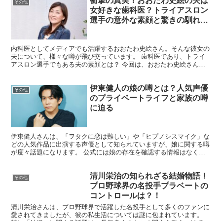
衝撃の真実！おおたわ史絵の夫は
その他
女好きな歯科医？トライアスロン
選手の意外な素顔と驚きの馴れ初
めとは
内科医としてメディアでも活躍するおおたわ史絵さん。そんな彼女の
夫について、様々な噂が飛び交っています。 歯科医であり、トライ
アスロン選手でもある夫の素顔とは？ 今回は、おおたわ史絵さんの
夫にまつわる驚きの事実に迫ります。 おおたわ史絵の夫は...
伊東健人の娘の噂とは？人気声優
その他
のプライベートライフと家族の噂
に迫る
伊東健人さんは、「ヲタクに恋は難しい」や「ヒプノシスマイク」な
どの人気作品に出演する声優として知られていますが、娘に関する噂
が度々話題になります。 公式には娘の存在を確認する情報はなく、
彼のプライベートライフに対する多くのファンの関心が背景...
清川栄治の知られざる結婚物語！
その他
プロ野球界の名投手プラベートの
コントロールは？！
清川栄治さんは、プロ野球界で活躍した名投手として多くのファンに
愛されてきましたが、彼の私生活については謎に包まれています。