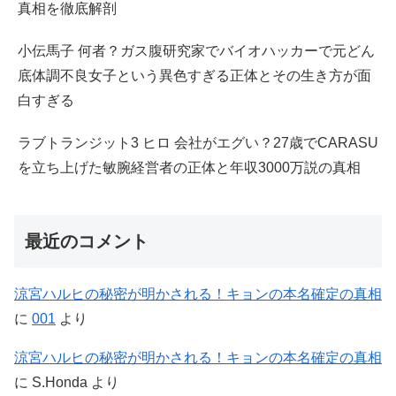
真相を徹底解剖
小伝馬子 何者？ガス腹研究家でバイオハッカーで元どん
底体調不良女子という異色すぎる正体とその生き方が面
白すぎる
ラブトランジット3 ヒロ 会社がエグい？27歳でCARASU
を立ち上げた敏腕経営者の正体と年収3000万説の真相
最近のコメント
涼宮ハルヒの秘密が明かされる！キョンの本名確定の真相
に
001
より
涼宮ハルヒの秘密が明かされる！キョンの本名確定の真相
に
S.Honda
より