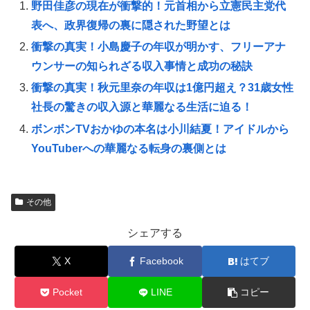
野田佳彦の現在が衝撃的！元首相から立憲民主党代
表へ、政界復帰の裏に隠された野望とは
衝撃の真実！小島慶子の年収が明かす、フリーアナ
ウンサーの知られざる収入事情と成功の秘訣
衝撃の真実！秋元里奈の年収は1億円超え？31歳女性
社長の驚きの収入源と華麗なる生活に迫る！
ボンボンTVおかゆの本名は小川結夏！アイドルから
YouTuberへの華麗なる転身の裏側とは
その他
シェアする
X
Facebook
はてブ
Pocket
LINE
コピー