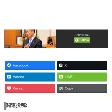
Follow me!
Facebook
X
Hatena
LINE
Pocket
Copy
関連投稿: