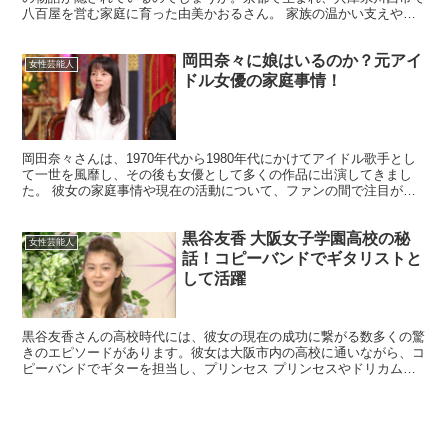
八百屋を営む家庭に育った由美かおるさん。 家族の温かい支えや地
域との交流、そして実家での何気ない日常が、今の輝きにつ...
岡田奈々に娘はいるのか？元アイ
女性芸能人
ドル女優の家庭事情！
岡田奈々さんは、1970年代から1980年代にかけてアイドル歌手とし
て一世を風靡し、その後も女優として多くの作品に出演してきまし
た。 彼女の家庭事情や現在の活動について、ファンの間で注目が集
まっています。 今回は、岡田奈々さんの家族や現在の...
黒谷友香 大阪女子学園高校の秘
女性芸能人
話！コピーバンドでギタリストと
して活躍
黒谷友香さんの高校時代には、彼女の現在の成功に繋がる数多くの驚
きのエピソードがあります。彼女は大阪市内の高校に通いながら、コ
ピーバンドでギターを担当し、プリンセス プリンセスやドリカムの
楽曲を演奏していました。この経験は、彼女の後の芸能活動...