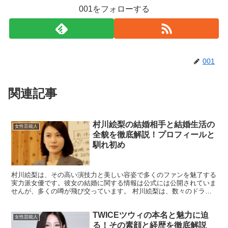
001をフォローする
001
関連記事
村川絵梨の結婚相手と結婚生活の
女性芸能人
全貌を徹底解説！プロフィールと
馴れ初め
村川絵梨は、その高い演技力と美しい容姿で多くのファンを魅了する
実力派女優です。彼女の結婚に関する情報は公式には公開されていま
せんが、多くの噂が飛び交っています。 村川絵梨は、数々のドラマ
や映画に出演しており、特に主演映画『花芯』では体当たり...
TWICEツウィの本名と魅力に迫
女性芸能人
る！その素顔と経歴を徹底解説