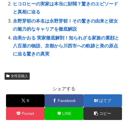
ヒコロヒーの実家は本当に財閥？驚きのエピソード
と真相に迫る
永野芽郁の本名は永野芽郁！その驚きの由来と彼女
の魅力的なキャリアを徹底解説
由美かおる 実家徹底解剖！知られざる家族の素顔と
八百屋の物語、京都から川西市への軌跡と美の原点
に迫る驚きの真実
女性芸能人
シェアする
X
Facebook
はてブ
Pocket
LINE
コピー