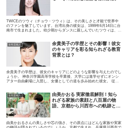
TWICEのツウィ（チョウ・ツウィ）は、その美しさと才能で世界中
のファンを魅了しています。台湾出身の彼女は、1999年6月14日に台
南市で生まれました。幼少期からダンスに親しんでいたツウィは、中
学生の時にJYPエンターテインメントのスカウト...
余貴美子の学歴とその影響！彼女
女性芸能人
のキャリアを彩る知られざる教育
背景とは？
余貴美子の学歴は、彼女のキャリアにどのような影響を与えたのでし
ょうか。 神奈川学園高等学校を卒業後、大学には進学せずにオンシ
アター自由劇場に入団し、女優としての道を歩み始めた彼女。 従姉
の范文雀からの影響を受け、舞台での経験を通じて演技力を...
由美かおる 実家徹底解剖！知ら
女性芸能人
れざる家族の素顔と八百屋の物
語、京都から川西市への軌跡と美
の原点に迫る驚きの真実
由美かおるさんの美しさや芯の強さ、その原点にはどんな家族や実家
の物語が隠されているのでしょうか。京都で生まれ、兵庫県川西市で