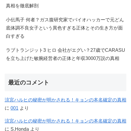
真相を徹底解剖
小伝馬子 何者？ガス腹研究家でバイオハッカーで元どん
底体調不良女子という異色すぎる正体とその生き方が面
白すぎる
ラブトランジット3 ヒロ 会社がエグい？27歳でCARASU
を立ち上げた敏腕経営者の正体と年収3000万説の真相
最近のコメント
涼宮ハルヒの秘密が明かされる！キョンの本名確定の真相
に
001
より
涼宮ハルヒの秘密が明かされる！キョンの本名確定の真相
に
S.Honda
より