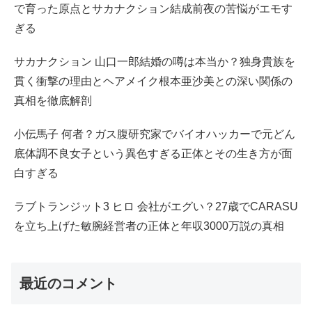
で育った原点とサカナクション結成前夜の苦悩がエモす
ぎる
サカナクション 山口一郎結婚の噂は本当か？独身貴族を
貫く衝撃の理由とヘアメイク根本亜沙美との深い関係の
真相を徹底解剖
小伝馬子 何者？ガス腹研究家でバイオハッカーで元どん
底体調不良女子という異色すぎる正体とその生き方が面
白すぎる
ラブトランジット3 ヒロ 会社がエグい？27歳でCARASU
を立ち上げた敏腕経営者の正体と年収3000万説の真相
最近のコメント