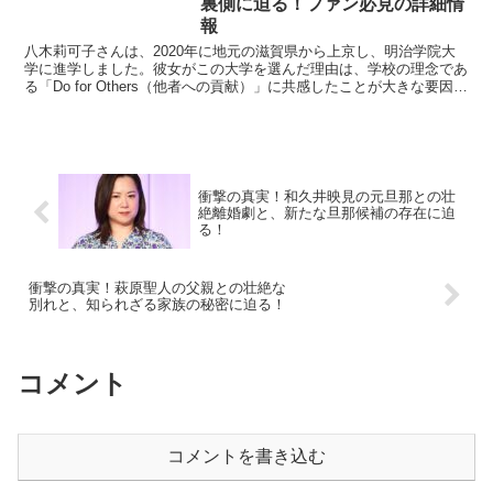
裏側に迫る！ファン必見の詳細情
報
八木莉可子さんは、2020年に地元の滋賀県から上京し、明治学院大
学に進学しました。彼女がこの大学を選んだ理由は、学校の理念であ
る「Do for Others（他者への貢献）」に共感したことが大きな要因で
す。国際キャリア学科に在籍し、文化社会...
衝撃の真実！和久井映見の元旦那との壮
絶離婚劇と、新たな旦那候補の存在に迫
る！
衝撃の真実！萩原聖人の父親との壮絶な
別れと、知られざる家族の秘密に迫る！
コメント
コメントを書き込む