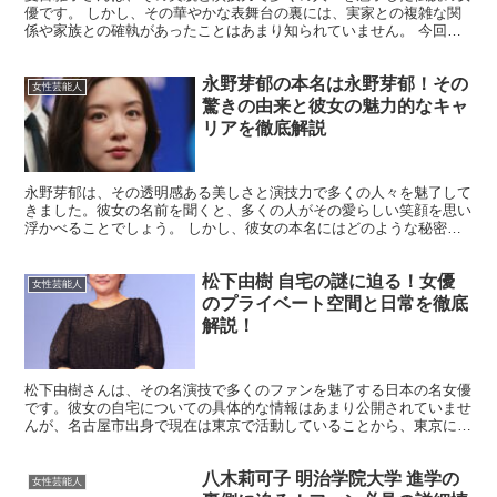
優です。 しかし、その華やかな表舞台の裏には、実家との複雑な関
係や家族との確執があったことはあまり知られていません。 今回
は、夏目雅子さんの実家に焦点を当て、その知られざる真実に...
永野芽郁の本名は永野芽郁！その
女性芸能人
驚きの由来と彼女の魅力的なキャ
リアを徹底解説
永野芽郁は、その透明感ある美しさと演技力で多くの人々を魅了して
きました。彼女の名前を聞くと、多くの人がその愛らしい笑顔を思い
浮かべることでしょう。 しかし、彼女の本名にはどのような秘密が
隠されているのでしょうか？ この記事では、永野芽郁の本...
松下由樹 自宅の謎に迫る！女優
女性芸能人
のプライベート空間と日常を徹底
解説！
松下由樹さんは、その名演技で多くのファンを魅了する日本の名女優
です。彼女の自宅についての具体的な情報はあまり公開されていませ
んが、名古屋市出身で現在は東京で活動していることから、東京に居
住している可能性が高いです。 彼女の自宅はプライバシー...
八木莉可子 明治学院大学 進学の
女性芸能人