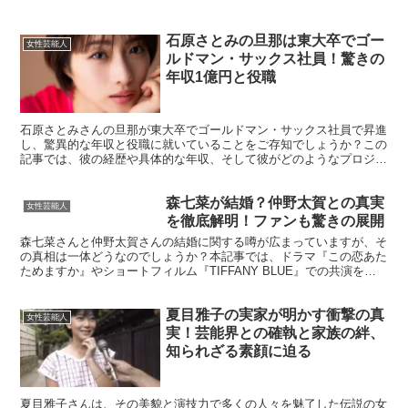
石原さとみの旦那は東大卒でゴー
女性芸能人
ルドマン・サックス社員！驚きの
年収1億円と役職
石原さとみさんの旦那が東大卒でゴールドマン・サックス社員で昇進
し、驚異的な年収と役職に就いていることをご存知でしょうか？この
記事では、彼の経歴や具体的な年収、そして彼がどのようなプロジェ
クトに関わっているのかを詳しく解説します。 また、夫婦...
森七菜が結婚？仲野太賀との真実
女性芸能人
を徹底解明！ファンも驚きの展開
森七菜さんと仲野太賀さんの結婚に関する噂が広まっていますが、そ
の真相は一体どうなのでしょうか？本記事では、ドラマ『この恋あた
ためますか』やショートフィルム『TIFFANY BLUE』での共演をき
っかけに生まれたこの噂の真実を徹底解明します。...
夏目雅子の実家が明かす衝撃の真
女性芸能人
実！芸能界との確執と家族の絆、
知られざる素顔に迫る
夏目雅子さんは、その美貌と演技力で多くの人々を魅了した伝説の女