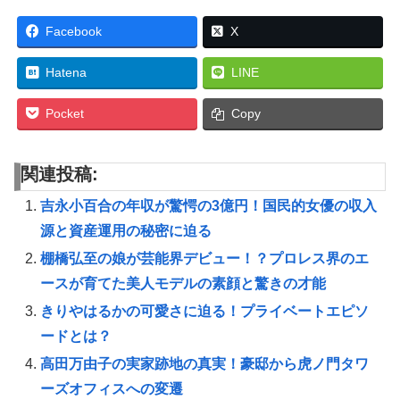
Facebook
X
Hatena
LINE
Pocket
Copy
関連投稿:
吉永小百合の年収が驚愕の3億円！国民的女優の収入
源と資産運用の秘密に迫る
棚橋弘至の娘が芸能界デビュー！？プロレス界のエ
ースが育てた美人モデルの素顔と驚きの才能
きりやはるかの可愛さに迫る！プライベートエピソ
ードとは？
高田万由子の実家跡地の真実！豪邸から虎ノ門タワ
ーズオフィスへの変遷