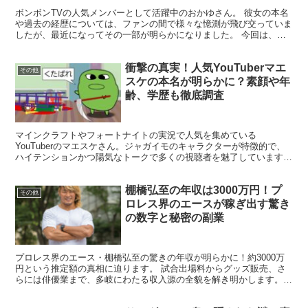
ボンボンTVの人気メンバーとして活躍中のおかゆさん。 彼女の本名
や過去の経歴については、ファンの間で様々な憶測が飛び交っていま
したが、最近になってその一部が明らかになりました。 今回は、お
かゆさんの本名やこれまでの活動について詳しく探ってみ...
衝撃の真実！人気YouTuberマエ
その他
スケの本名が明らかに？素顔や年
齢、学歴も徹底調査
マインクラフトやフォートナイトの実況で人気を集めている
YouTuberのマエスケさん。ジャガイモのキャラクターが特徴的で、
ハイテンションかつ陽気なトークで多くの視聴者を魅了しています。
しかし、その素顔や本名については謎に包まれたままです。...
棚橋弘至の年収は3000万円！プ
その他
ロレス界のエースが稼ぎ出す驚き
の数字と秘密の副業
プロレス界のエース・棚橋弘至の驚きの年収が明らかに！約3000万
円という推定額の真相に迫ります。 試合出場料からグッズ販売、さ
らには俳優業まで、多岐にわたる収入源の全貌を解き明かします。
プロレス界での年収ランキングや、年々増加する収入の秘...