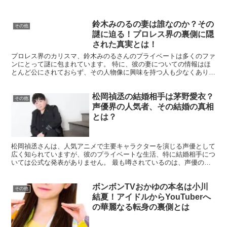
鈴木みのるの妻は誰なのか？その
その他
謎に迫る！プロレス界の裏側に隠
された真実とは！
プロレス界のカリスマ、鈴木みのるさんのプライベートは多くのファ
ンにとって謎に包まれています。 特に、彼の妻についての情報はほ
とんど公にされておらず、その人物像に興味を持つ人も少なくありま
せん。 鈴木さんは一度の離婚を経て再婚し、一児の父親と...
松岡禎丞の結婚相手は茅野愛衣？
その他
声優界の人気者、その結婚の真相
とは？
松岡禎丞さんは、人気アニメで主要キャラクターを演じる声優として
広く知られていますが、彼のプライベートな生活、特に結婚相手につ
いては公式な発表がありません。 最も噂されているのは、声優の茅
野愛衣さんとの関係です。 「ソードアート・オンライン」...
ボンボンTVおかゆの本名は小川
その他
結夏！アイドルからYouTuberへ
の華麗なる転身の裏側とは