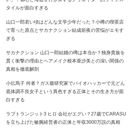
タイルが面白すぎる
山口一郎若い頃はどんな文学少年だった？小樽の喫茶店
で育った原点とサカナクション結成前夜の苦悩がエモす
ぎる
サカナクション 山口一郎結婚の噂は本当か？独身貴族を
貫く衝撃の理由とヘアメイク根本亜沙美との深い関係の
真相を徹底解剖
小伝馬子 何者？ガス腹研究家でバイオハッカーで元どん
底体調不良女子という異色すぎる正体とその生き方が面
白すぎる
ラブトランジット3 ヒロ 会社がエグい？27歳でCARASU
を立ち上げた敏腕経営者の正体と年収3000万説の真相