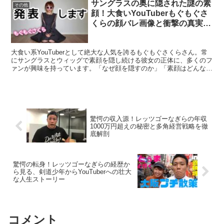
サングラスの奥に隠された謎の素
その他
顔！大食いYouTuberもぐもぐさ
くらの顔バレ画像と衝撃の真実に
迫る完全ガイド
大食い系YouTuberとして絶大な人気を誇るもぐもぐさくらさん。常
にサングラスとウィッグで素顔を隠し続ける彼女の正体に、多くのフ
ァンが興味を持っています。「なぜ顔を隠すのか」「素顔はどんな感
じなのか」といった疑問を持つ方も多いのではないで...
驚愕の収入源！レッツゴーなぎらの年収
1000万円超えの秘密と多角経営戦略を徹
底解剖
驚愕の転身！レッツゴーなぎらの経歴か
ら見る、剣道少年からYouTuberへの壮大
な人生ストーリー
コメント