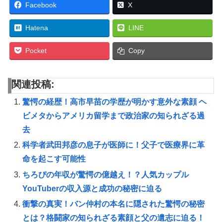
Facebook
X
Hatena
LINE
Pocket
Copy
関連投稿:
驚愕の経歴！高市早苗の学歴が明かす意外な素顔 ヘ
ビメタからアメリカ留学まで政治家の知られざる過
去
科学者武田邦彦の息子が医師に！父子で医療界に革
命を起こす可能性
ちろぴの年収が驚愕の億越え！？人気カップル
YouTuberの収入源と成功の秘密に迫る
衝撃の真実！バン仲村の本名に隠された驚愕の秘密
とは？格闘家の知られざる素顔と父の遺志に迫る！