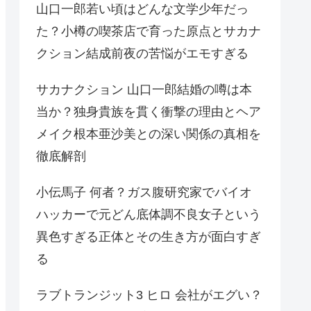
山口一郎若い頃はどんな文学少年だっ
た？小樽の喫茶店で育った原点とサカナ
クション結成前夜の苦悩がエモすぎる
サカナクション 山口一郎結婚の噂は本
当か？独身貴族を貫く衝撃の理由とヘア
メイク根本亜沙美との深い関係の真相を
徹底解剖
小伝馬子 何者？ガス腹研究家でバイオ
ハッカーで元どん底体調不良女子という
異色すぎる正体とその生き方が面白すぎ
る
ラブトランジット3 ヒロ 会社がエグい？