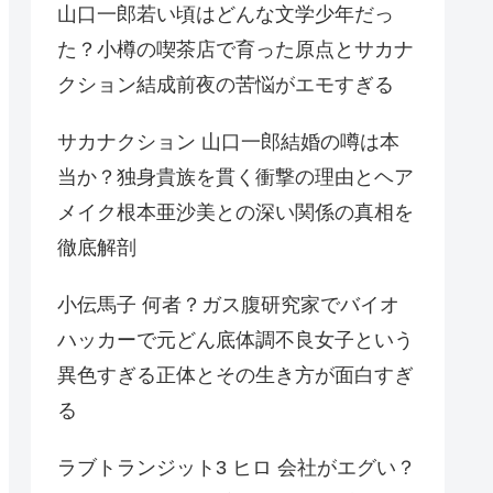
山口一郎若い頃はどんな文学少年だっ
た？小樽の喫茶店で育った原点とサカナ
クション結成前夜の苦悩がエモすぎる
サカナクション 山口一郎結婚の噂は本
当か？独身貴族を貫く衝撃の理由とヘア
メイク根本亜沙美との深い関係の真相を
徹底解剖
小伝馬子 何者？ガス腹研究家でバイオ
ハッカーで元どん底体調不良女子という
異色すぎる正体とその生き方が面白すぎ
る
ラブトランジット3 ヒロ 会社がエグい？