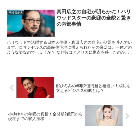
祐太朗さんという芸能一家で、彼のキャリアにおいて家族の...
真田広之の自宅が明らかに！ハリ
男性芸能人
ウッドスターの豪邸の全貌と驚き
の内部事情
ハリウッドで活躍する日本人俳優・真田広之の自宅が話題を呼んでい
ます。ロサンゼルスの高級住宅地に構えられたその豪邸は、一体どの
ような姿なのでしょうか？ なぜ彼はアメリカに拠点を移したのか？
自宅の価値やセキュリティ、訪れる人々、そして日本との関...
郷ひろみの年収2億円超と桁違い！成功を
支えるビジネス戦略とは？
小柳ゆきの年収の真相！全盛期2億円から
現在までの収入推移