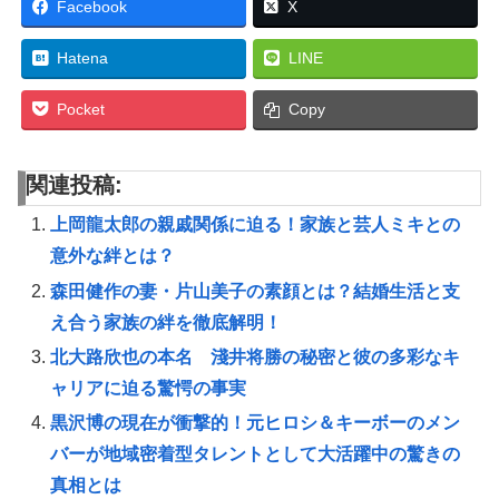
Facebook
X
Hatena
LINE
Pocket
Copy
関連投稿:
上岡龍太郎の親戚関係に迫る！家族と芸人ミキとの
意外な絆とは？
森田健作の妻・片山美子の素顔とは？結婚生活と支
え合う家族の絆を徹底解明！
北大路欣也の本名 淺井将勝の秘密と彼の多彩なキ
ャリアに迫る驚愕の事実
黒沢博の現在が衝撃的！元ヒロシ＆キーボーのメン
バーが地域密着型タレントとして大活躍中の驚きの
真相とは