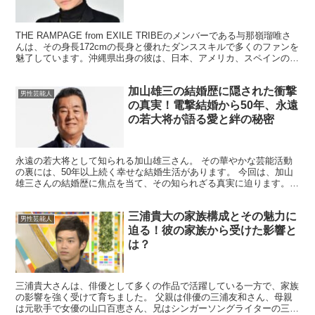
THE RAMPAGE from EXILE TRIBEのメンバーである与那嶺瑠唯さ
んは、その身長172cmの長身と優れたダンススキルで多くのファンを
魅了しています。沖縄県出身の彼は、日本、アメリカ、スペインの血
を引くクォーターであり、独特...
加山雄三の結婚歴に隠された衝撃
男性芸能人
の真実！電撃結婚から50年、永遠
の若大将が語る愛と絆の秘密
永遠の若大将として知られる加山雄三さん。 その華やかな芸能活動
の裏には、50年以上続く幸せな結婚生活があります。 今回は、加山
雄三さんの結婚歴に焦点を当て、その知られざる真実に迫ります。
加山雄三の結婚歴は？ 加山雄三さんは、1970年7月...
三浦貴大の家族構成とその魅力に
男性芸能人
迫る！彼の家族から受けた影響と
は？
三浦貴大さんは、俳優として多くの作品で活躍している一方で、家族
の影響を強く受けて育ちました。 父親は俳優の三浦友和さん、母親
は元歌手で女優の山口百恵さん、兄はシンガーソングライターの三浦