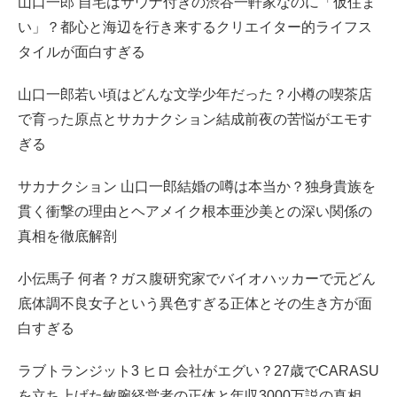
山口一郎 自宅はサウナ付きの渋谷一軒家なのに「仮住ま
い」？都心と海辺を行き来するクリエイター的ライフス
タイルが面白すぎる
山口一郎若い頃はどんな文学少年だった？小樽の喫茶店
で育った原点とサカナクション結成前夜の苦悩がエモす
ぎる
サカナクション 山口一郎結婚の噂は本当か？独身貴族を
貫く衝撃の理由とヘアメイク根本亜沙美との深い関係の
真相を徹底解剖
小伝馬子 何者？ガス腹研究家でバイオハッカーで元どん
底体調不良女子という異色すぎる正体とその生き方が面
白すぎる
ラブトランジット3 ヒロ 会社がエグい？27歳でCARASU
を立ち上げた敏腕経営者の正体と年収3000万説の真相