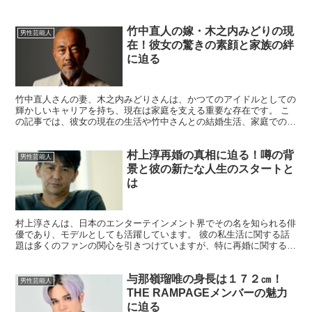
竹中直人の嫁・木之内みどりの現
男性芸能人
在！彼女の驚きの素顔と家族の絆
に迫る
竹中直人さんの妻、木之内みどりさんは、かつてのアイドルとしての
輝かしいキャリアを持ち、現在は家庭を支える重要な存在です。 こ
の記事では、彼女の現在の生活や竹中さんとの結婚生活、家庭での役
割、そして子供たちの成長について詳しく紹介します。 竹...
村上淳再婚の真相に迫る！噂の背
男性芸能人
景と彼の新たな人生のスタートと
は
村上淳さんは、日本のエンターテインメント界でその名を知られる俳
優であり、モデルとしても活躍しています。 彼の私生活に関する話
題は多くのファンの関心を引きつけていますが、特に再婚に関する噂
が注目されています。 この記事では、村上淳さんの再婚に...
与那嶺瑠唯の身長は１７２㎝！
男性芸能人
THE RAMPAGEメンバーの魅力
に迫る