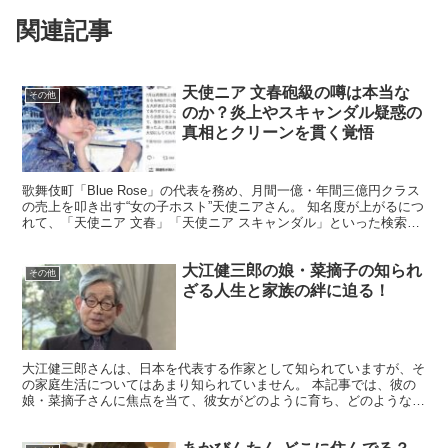
関連記事
天使ニア 文春砲級の噂は本当な
その他
のか？炎上やスキャンダル疑惑の
真相とクリーンを貫く覚悟
歌舞伎町「Blue Rose」の代表を務め、月間一億・年間三億円クラス
の売上を叩き出す“女の子ホスト”天使ニアさん。 知名度が上がるにつ
れて、「天使ニア 文春」「天使ニア スキャンダル」といった検索ワ
ードも目立つようになってきました。 しか...
大江健三郎の娘・菜摘子の知られ
その他
ざる人生と家族の絆に迫る！
大江健三郎さんは、日本を代表する作家として知られていますが、そ
の家庭生活についてはあまり知られていません。 本記事では、彼の
娘・菜摘子さんに焦点を当て、彼女がどのように育ち、どのような道
を歩んできたのかを探ります。大江健三郎さんの家庭環境が...