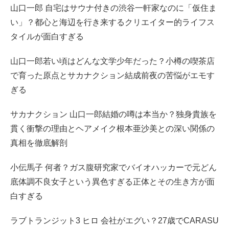
山口一郎 自宅はサウナ付きの渋谷一軒家なのに「仮住ま
い」？都心と海辺を行き来するクリエイター的ライフス
タイルが面白すぎる
山口一郎若い頃はどんな文学少年だった？小樽の喫茶店
で育った原点とサカナクション結成前夜の苦悩がエモす
ぎる
サカナクション 山口一郎結婚の噂は本当か？独身貴族を
貫く衝撃の理由とヘアメイク根本亜沙美との深い関係の
真相を徹底解剖
小伝馬子 何者？ガス腹研究家でバイオハッカーで元どん
底体調不良女子という異色すぎる正体とその生き方が面
白すぎる
ラブトランジット3 ヒロ 会社がエグい？27歳でCARASU