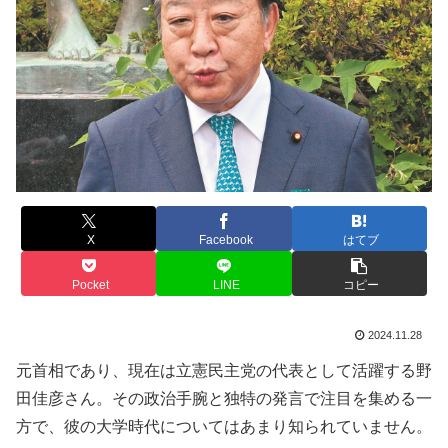
X
Facebook
はてブ
Pocket
LINE
コピー
2024.11.28
元首相であり、現在は立憲民主党の代表として活躍する野
田佳彦さん。その政治手腕と独特の発言で注目を集める一
方で、彼の大学時代についてはあまり知られていません。