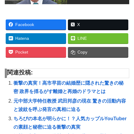
Facebook
X
Hatena
LINE
Pocket
Copy
関連投稿:
衝撃の真実！高市早苗の結婚歴に隠された驚きの秘
密 政界を揺るがす離婚と再婚のドラマとは
元中部大学特任教授 武田邦彦の現在 驚きの活動内容
と波紋を呼ぶ発言の真相に迫る
ちろぴの本名が明らかに！？人気カップルYouTuber
の素顔と秘密に迫る衝撃の真実