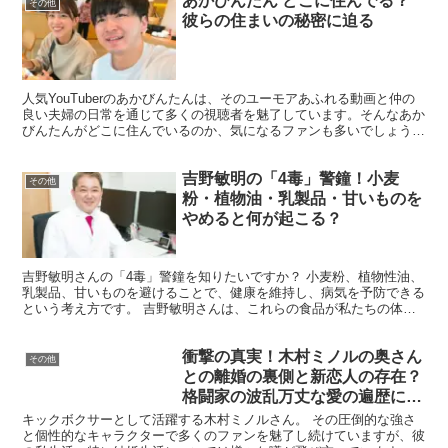
あかびんたん どこに住んでる？
その他
彼らの住まいの秘密に迫る
人気YouTuberのあかびんたんは、そのユーモアあふれる動画と仲の
良い夫婦の日常を通じて多くの視聴者を魅了しています。そんなあか
びんたんがどこに住んでいるのか、気になるファンも多いでしょう。
今回は、あかびんたんの住まいに関する情報を詳しく...
吉野敏明の「4毒」警鐘！小麦
その他
粉・植物油・乳製品・甘いものを
やめると何が起こる？
吉野敏明さんの「4毒」警鐘を知りたいですか？ 小麦粉、植物性油、
乳製品、甘いものを避けることで、健康を維持し、病気を予防できる
という考え方です。 吉野敏明さんは、これらの食品が私たちの体に
与える悪影響を指摘し、実際に多くの人が健康改善を経験...
衝撃の真実！木村ミノルの奥さん
その他
との離婚の裏側と新恋人の存在？
格闘家の波乱万丈な愛の遍歴に迫
る！
キックボクサーとして活躍する木村ミノルさん。 その圧倒的な強さ
と個性的なキャラクターで多くのファンを魅了し続けていますが、彼