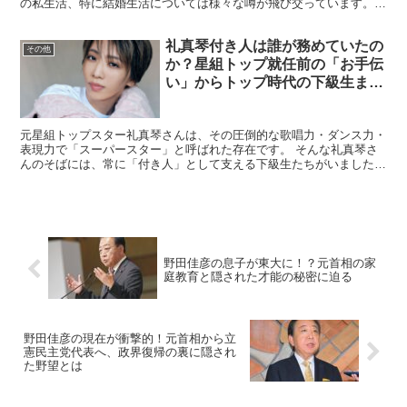
の私生活、特に結婚生活については様々な噂が飛び交っています。
今回は、木村ミノルさんの奥さんとの関係や離婚の真相、そ...
礼真琴付き人は誰が務めていたの
その他
か？星組トップ就任前の「お手伝
い」からトップ時代の下級生まで
徹底解説
元星組トップスター礼真琴さんは、その圧倒的な歌唱力・ダンス力・
表現力で「スーパースター」と呼ばれた存在です。 そんな礼真琴さ
んのそばには、常に「付き人」として支える下級生たちがいました。
ファンの間では「礼真琴付き人は誰？」「どうやって決ま...
野田佳彦の息子が東大に！？元首相の家
庭教育と隠された才能の秘密に迫る
野田佳彦の現在が衝撃的！元首相から立
憲民主党代表へ、政界復帰の裏に隠され
た野望とは