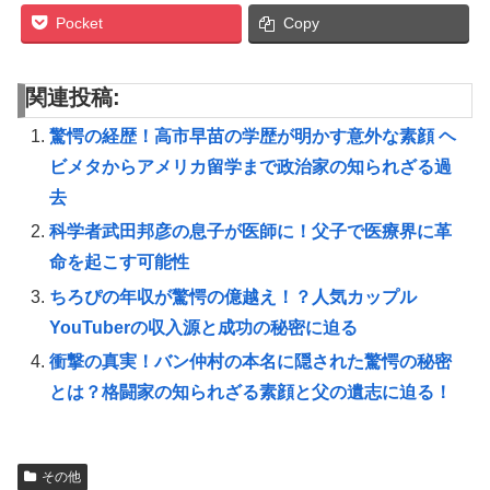
Pocket
Copy
関連投稿:
驚愕の経歴！高市早苗の学歴が明かす意外な素顔 ヘ
ビメタからアメリカ留学まで政治家の知られざる過
去
科学者武田邦彦の息子が医師に！父子で医療界に革
命を起こす可能性
ちろぴの年収が驚愕の億越え！？人気カップル
YouTuberの収入源と成功の秘密に迫る
衝撃の真実！バン仲村の本名に隠された驚愕の秘密
とは？格闘家の知られざる素顔と父の遺志に迫る！
その他