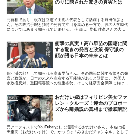
のりに隠された驚きの真実とは
元首相であり、現在は立憲民主党の代表として活躍する野田佳彦さ
ん。その政治手腕と独特の発言で注目を集める一方で、彼の大学時代
についてはあまり知られていません。 今回は、野田佳彦さんの大学
時代に焦点を当て、彼が政治家への道を歩み始めた原点や、学...
衝撃の真実！高市早苗の国籍に関
その他
する驚きの発言と政策 保守派の
顔が語る日本の未来とは
保守派の顔として知られる高市早苗さん。その国籍に関する驚きの発
言と政策が、日本の未来を左右する可能性があると話題に。 外国人
参政権反対、重国籍容認への慎重姿勢、そして経済安全保障における
国籍の重要性。これらの主張の背景にある真意とは？ 批判...
おだけい嫁はフィリピン美女ファ
その他
レン・クルーズ！運命のプロポー
ズから離婚説の真相まで徹底解説
元アーティストでYouTuberとして活躍するおだけいさん。本名は䋝
田圭亮（おだけいすけ）で、かつては「みきおだチャンネル」として