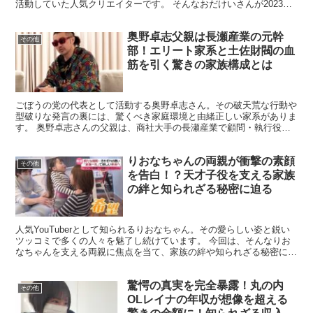
活動していた人気クリエイターです。 そんなおだけいさんが2023年
11月に結婚を発表し、多くのファンから祝福の...
奥野卓志父親は長瀬産業の元幹
その他
部！エリート家系と土佐財閥の血
筋を引く驚きの家族構成とは
ごぼうの党の代表として活動する奥野卓志さん。その破天荒な行動や
型破りな発言の裏には、驚くべき家庭環境と由緒正しい家系がありま
す。 奥野卓志さんの父親は、商社大手の長瀬産業で顧問・執行役員
を務めていた奥野良一さんという人物。母方の家系には「土...
りおなちゃんの両親が衝撃の素顔
その他
を告白！？天才子役を支える家族
の絆と知られざる秘密に迫る
人気YouTuberとして知られるりおなちゃん。その愛らしい姿と鋭い
ツッコミで多くの人々を魅了し続けています。 今回は、そんなりお
なちゃんを支える両親に焦点を当て、家族の絆や知られざる秘密に迫
ります。 りおなちゃんの両親はどんな人物なのか？...
驚愕の真実を完全暴露！丸の内
その他
OLレイナの年収が想像を超える