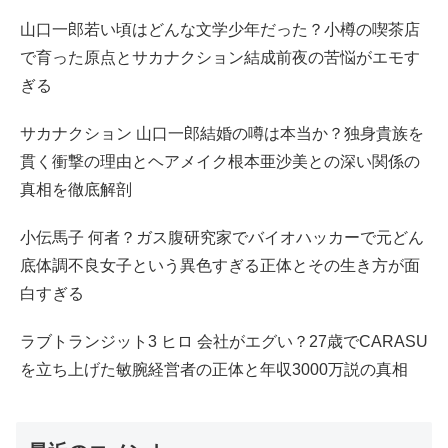
山口一郎若い頃はどんな文学少年だった？小樽の喫茶店
で育った原点とサカナクション結成前夜の苦悩がエモす
ぎる
サカナクション 山口一郎結婚の噂は本当か？独身貴族を
貫く衝撃の理由とヘアメイク根本亜沙美との深い関係の
真相を徹底解剖
小伝馬子 何者？ガス腹研究家でバイオハッカーで元どん
底体調不良女子という異色すぎる正体とその生き方が面
白すぎる
ラブトランジット3 ヒロ 会社がエグい？27歳でCARASU
を立ち上げた敏腕経営者の正体と年収3000万説の真相