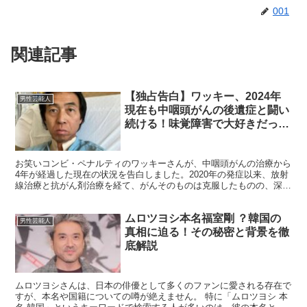
001
関連記事
【独占告白】ワッキー、2024年
男性芸能人
現在も中咽頭がんの後遺症と闘い
続ける！味覚障害で大好きだった
ラーメンが食べられず…相方ヒデ
の涙の再会秘話も
お笑いコンビ・ペナルティのワッキーさんが、中咽頭がんの治療から
4年が経過した現在の状況を告白しました。2020年の発症以来、放射
線治療と抗がん剤治療を経て、がんそのものは克服したものの、深刻
な後遺症に悩まされ続けています。 かつては大の麺類...
ムロツヨシ本名福室剛 ？韓国の
男性芸能人
真相に迫る！その秘密と背景を徹
底解説
ムロツヨシさんは、日本の俳優として多くのファンに愛される存在で
すが、本名や国籍についての噂が絶えません。 特に「ムロツヨシ 本