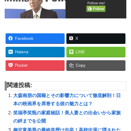
Follow me!
Facebook
X
Hatena
LINE
Pocket
Copy
関連投稿:
大森南朋の国籍とその影響力について徹底解剖！日
本の映画界を席巻する彼の魅力とは？
笑福亭笑瓶の家庭秘話！美人妻との出会いから家族
の絆までを公開
梅沢富美男の最終学歴は中卒！高校中退に隠された