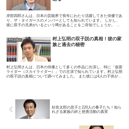
岸部四郎さんは、日本の芸能界で長年にわたり活躍してきた俳優であ
り、ザ・タイガースのメンバーとしても知られています。 しかし、
彼に双子の兄弟がいるという噂があることをご存知でしょうか。 今
回は、岸部四郎さんの家族関係について詳しく探ってみまし...
村上弘明の双子説の真相！彼の家
男性芸能人
族と過去の秘密
村上弘明さんは、日本の俳優として多くの作品に出演し、特に「仮面
ライダー（スカイライダー）」での主演で知られています。村上弘明
の双子説の真相について調べてみました。 また彼には4人の子供がお
り、長男の由歩さんはも俳優として活動しています。ここ...
杉良太郎の息子と220人の養子たち！知ら
れざる家族の絆と慈善活動の真実