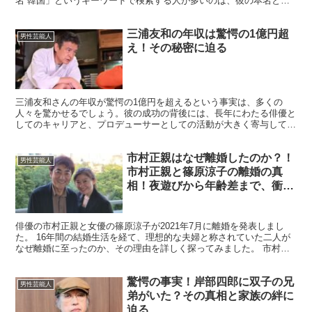
名 韓国」というキーワードで検索する人が多いのは、彼の本名と韓
国籍に関する疑惑があるからです。 本記事では、ムロツ...
三浦友和の年収は驚愕の1億円超
男性芸能人
え！その秘密に迫る
三浦友和さんの年収が驚愕の1億円を超えるという事実は、多くの
人々を驚かせるでしょう。彼の成功の背後には、長年にわたる俳優と
してのキャリアと、プロデューサーとしての活動が大きく寄与してい
ます。 この記事では、彼の収入の実態に迫り、なぜこれほど...
市村正親はなぜ離婚したのか？！
男性芸能人
市村正親と篠原涼子の離婚の真
相！夜遊びから年齢差まで、衝撃
の理由を徹底解明
俳優の市村正親と女優の篠原涼子が2021年7月に離婚を発表しまし
た。 16年間の結婚生活を経て、理想的な夫婦と称されていた二人が
なぜ離婚に至ったのか、その理由を詳しく探ってみました。 市村正
親はなぜ離婚したのか？ 市村正親さんと篠原涼子さん...
驚愕の事実！岸部四郎に双子の兄
男性芸能人
弟がいた？その真相と家族の絆に
迫る