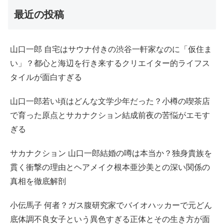
最近の投稿
山口一郎 自宅はサウナ付きの渋谷一軒家なのに「仮住ま
い」？都心と海辺を行き来するクリエイター的ライフス
タイルが面白すぎる
山口一郎若い頃はどんな文学少年だった？小樽の喫茶店
で育った原点とサカナクション結成前夜の苦悩がエモす
ぎる
サカナクション 山口一郎結婚の噂は本当か？独身貴族を
貫く衝撃の理由とヘアメイク根本亜沙美との深い関係の
真相を徹底解剖
小伝馬子 何者？ガス腹研究家でバイオハッカーで元どん
底体調不良女子という異色すぎる正体とその生き方が面