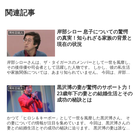
関連記事
岸部シロー 息子についての驚愕
男性芸能人
の真実！知られざる家族の背景と
現在の状況
岸部シローさんは、ザ・タイガースのメンバーとして一世を風靡し、
その後俳優や司会者として活躍した人物です。 しかし、彼の私生活
や家族関係については、あまり知られていません。 今回は、岸部シ
ローさんの息子に焦点を当て、彼らの関係や家族の絆につい...
黒沢博の妻が驚愕のサポート力！
男性芸能人
23歳年下の妻との結婚生活とその
成功の秘訣とは
かつて「ヒロシ＆キーボー」として一世を風靡した黒沢博さん。 そ
の妻についての情報が注目を集めています。 今回は、黒沢博さんの
妻との結婚生活とその成功の秘訣に迫ります。 黒沢博の妻は誰なの
か？ 黒沢博さんの妻は、黒沢博さんより23歳年下の女性...