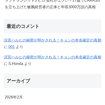
ラブトランジット3 ヒロ 会社がエグい？27歳でCARASU
を立ち上げた敏腕経営者の正体と年収3000万説の真相
最近のコメント
涼宮ハルヒの秘密が明かされる！キョンの本名確定の真相
に
001
より
涼宮ハルヒの秘密が明かされる！キョンの本名確定の真相
に
S.Honda
より
アーカイブ
2026年2月