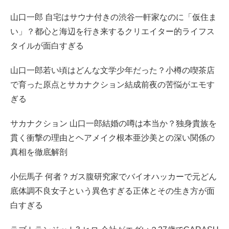
山口一郎 自宅はサウナ付きの渋谷一軒家なのに「仮住ま
い」？都心と海辺を行き来するクリエイター的ライフス
タイルが面白すぎる
山口一郎若い頃はどんな文学少年だった？小樽の喫茶店
で育った原点とサカナクション結成前夜の苦悩がエモす
ぎる
サカナクション 山口一郎結婚の噂は本当か？独身貴族を
貫く衝撃の理由とヘアメイク根本亜沙美との深い関係の
真相を徹底解剖
小伝馬子 何者？ガス腹研究家でバイオハッカーで元どん
底体調不良女子という異色すぎる正体とその生き方が面
白すぎる