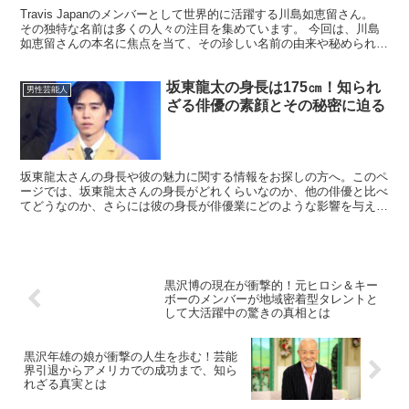
Travis Japanのメンバーとして世界的に活躍する川島如恵留さん。
その独特な名前は多くの人々の注目を集めています。 今回は、川島
如恵留さんの本名に焦点を当て、その珍しい名前の由来や秘められた
意味に迫ります。 川島如恵留の本名は本当に...
坂東龍太の身長は175㎝！知られ
男性芸能人
ざる俳優の素顔とその秘密に迫る
坂東龍太さんの身長や彼の魅力に関する情報をお探しの方へ。このペ
ージでは、坂東龍太さんの身長がどれくらいなのか、他の俳優と比べ
てどうなのか、さらには彼の身長が俳優業にどのような影響を与えて
いるのかを詳しく解説します。 また、坂東龍太さんの身長...
黒沢博の現在が衝撃的！元ヒロシ＆キー
ボーのメンバーが地域密着型タレントと
して大活躍中の驚きの真相とは
黒沢年雄の娘が衝撃の人生を歩む！芸能
界引退からアメリカでの成功まで、知ら
れざる真実とは