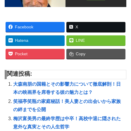
Facebook
X
Hatena
LINE
Pocket
Copy
関連投稿:
大森南朋の国籍とその影響力について徹底解剖！日
本の映画界を席巻する彼の魅力とは？
笑福亭笑瓶の家庭秘話！美人妻との出会いから家族
の絆までを公開
梅沢富美男の最終学歴は中卒！高校中退に隠された
意外な真実とその人生哲学