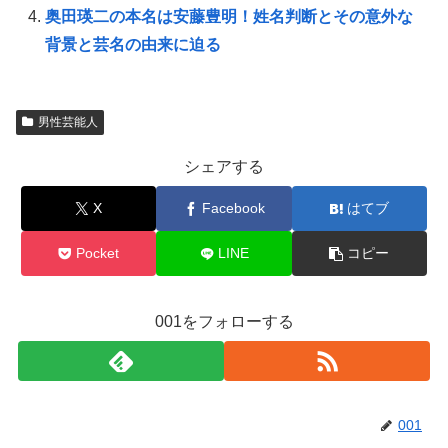
奥田瑛二の本名は安藤豊明！姓名判断とその意外な
背景と芸名の由来に迫る
男性芸能人
シェアする
X
Facebook
はてブ
Pocket
LINE
コピー
001をフォローする
001