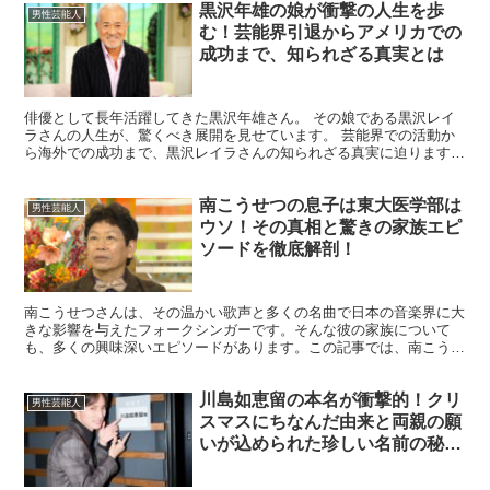
黒沢年雄の娘が衝撃の人生を歩
男性芸能人
む！芸能界引退からアメリカでの
成功まで、知られざる真実とは
俳優として長年活躍してきた黒沢年雄さん。 その娘である黒沢レイ
ラさんの人生が、驚くべき展開を見せています。 芸能界での活動か
ら海外での成功まで、黒沢レイラさんの知られざる真実に迫ります。
黒沢年雄の娘は誰なのか？ 黒沢年雄さんの娘は、黒沢レ...
南こうせつの息子は東大医学部は
男性芸能人
ウソ！その真相と驚きの家族エピ
ソードを徹底解剖！
南こうせつさんは、その温かい歌声と多くの名曲で日本の音楽界に大
きな影響を与えたフォークシンガーです。そんな彼の家族について
も、多くの興味深いエピソードがあります。この記事では、南こうせ
つさんの息子に関する噂や、家族の背景について詳しく解説し...
川島如恵留の本名が衝撃的！クリ
男性芸能人
スマスにちなんだ由来と両親の願
いが込められた珍しい名前の秘密
とは